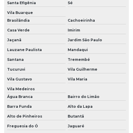
Santa Efigênia
Sé
Gerenciamento de resíduos sólidos
Vila Buarque
Gerenciamento de resíduos sólidos e líquidos
Brasilândia
Cachoeirinha
Inventário florestal
Casa Verde
Imirim
Inventário florestal empresas
Jaçanã
Jardim São Paulo
Investigação ambiental confirmatória
Lauzane Paulista
Mandaqui
Investigação ambiental detalhada
Santana
Tremembé
Investigação ambiental preliminar
Tucuruvi
Vila Guilherme
Laudo ambiental
Vila Gustavo
Vila Maria
Vila Medeiros
Laudo de fauna
Água Branca
Bairro do Limão
Laudo de fauna e flora
Barra Funda
Alto da Lapa
Laudo de flora
Alto de Pinheiros
Butantã
Laudo geológico
Freguesia do Ó
Jaguaré
Laudo hidrológico