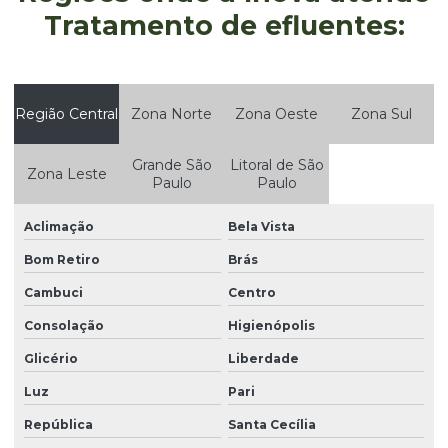
Empresa de projetos ambientais
Tratamento de efluentes:
Empresa que elabora fispq
Empresas de estudos ambientais
Região Central
Zona Norte
Zona Oeste
Zona Sul
Empresas que faz auditoria ambiental
Estudo da qualidade da água
Grande São
Litoral de São
Zona Leste
Paulo
Paulo
Estudo de impacto ambiental eia e relatório de impacto
ambiental rima
Aclimação
Bela Vista
Estudo de impacto ambiental eia rima
Bom Retiro
Brás
Estudo de impacto de vizinhança eiv
Cambuci
Centro
Gerenciamento de resíduos
Consolação
Higienópolis
Gerenciamento de resíduos classe 1
Glicério
Liberdade
Gerenciamento de resíduos empresas
Luz
Pari
República
Santa Cecília
Gerenciamento de resíduos industriais