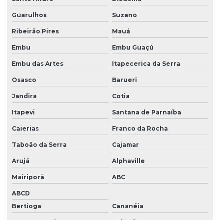
Projeto de reposição florestal compensatória
Guarulhos
Suzano
Projetos ambientais
Ribeirão Pires
Mauá
Projetos ambientais em santa catarina
Embu
Embu Guaçú
Embu das Artes
Itapecerica da Serra
Projetos de eta
Osasco
Barueri
Projetos de ete
Jandira
Cotia
Quanto custa para se cadastrar no ibama
Itapevi
Santana de Parnaíba
Relatório ambiental simplificado ras
Caierias
Franco da Rocha
Relatório de controle ambiental
Taboão da Serra
Cajamar
Serviço licenciamento ambiental
Arujá
Alphaville
Serviço de monitoramento ambiental
Mairiporã
ABC
Serviços cadastro ibama
ABCD
Tamponamento de poços
Bertioga
Cananéia