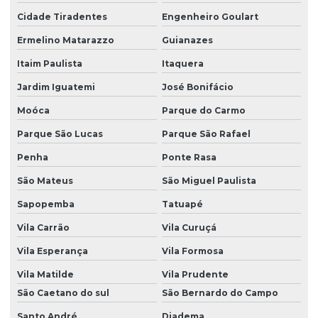
Plano de controle ambiental pca
Cidade Tiradentes
Engenheiro Goulart
Plano de controle de emissões atmosféricas
Ermelino Matarazzo
Guianazes
Plano de gerenciamento de resíduos
Itaim Paulista
Itaquera
Plano de gerenciamento de resíduos pgrss
Jardim Iguatemi
José Bonifácio
Plano de supervisão ambiental
Moóca
Parque do Carmo
Prad licenciamento ambiental
Parque São Lucas
Parque São Rafael
Programa de supervisão ambiental
Penha
Ponte Rasa
Projeto de compensação ambiental
São Mateus
São Miguel Paulista
Sapopemba
Tatuapé
Projeto de cortinamento vegetal
Vila Carrão
Vila Curuçá
Projeto depósito de agrotóxicos
Vila Esperança
Vila Formosa
Projeto de recuperação de áreas degradadas
Vila Matilde
Vila Prudente
Projeto de recuperação de áreas degradadas pela mineração
São Caetano do sul
São Bernardo do Campo
Projeto de recuperação de áreas degradadas prad
Santo André
Diadema