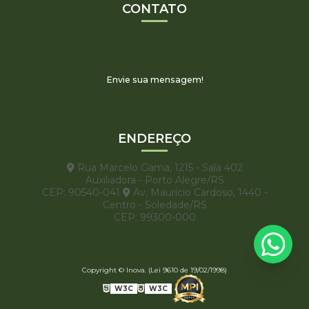
CONTATO
(54) 3381-5893
(51) 3374-5102
(54) 99659-2637
contato@inovaambientalrs.com.br
Envie sua mensagem!
ENDEREÇO
Rua Marcelo Gama, 1215 - Sala 402
Auxiliadora - Porto Alegre/RS
CEP: 90540-041
Av. Maurício Cardoso, 1440 -
Centro - Soledade/RS
CEP: 99300-000
Copyright © Inova. (Lei 9610 de 19/02/1998)
W3C
W3C