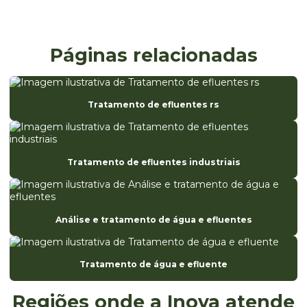
Consultoria ambiental sc
Consultoria e licenciamento ambiental
Páginas relacionadas
Consultoria registro anvisa
Diagnóstico de ete
Tratamento de efluentes rs
Eia estudo de impacto ambiental
Elaboração da análise preliminar de riscos
Tratamento de efluentes industriais
Elaboração de fispq
Elaboração de laudos e pareceres técnicos ambientais
Empresa de avaliação ambiental
Análise e tratamento de água e efluentes
Empresa especializada em registro anvisa
Tratamento de água e efluente
Empresa de ete
Empresa monitoramento ambiental
Regiões onde a Inova atende