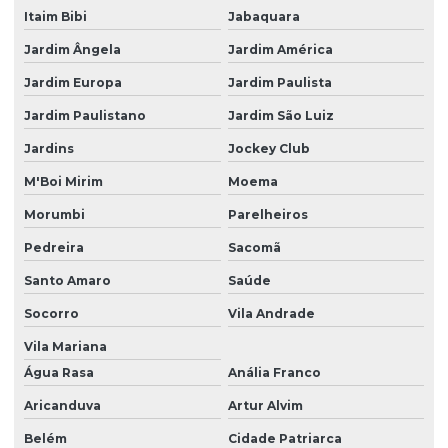
Itaim Bibi
Jabaquara
Mineração licenciamento ambiental
Jardim Ângela
Jardim América
Monitoramento ambiental industria
Jardim Europa
Jardim Paulista
Monitoramento ambiental poço artesiano
Jardim Paulistano
Jardim São Luiz
Monitoramento e operação de eta ete
Jardins
Jockey Club
Monitoramento de poços
M'Boi Mirim
Moema
Monitoramento de poços artesianos
Morumbi
Parelheiros
Monitoramentos ambientais
Pedreira
Sacomã
Operação de ete
Santo Amaro
Saúde
Outorga licenciamento ambiental
Socorro
Vila Andrade
Parcelamento de solo loteamento
Vila Mariana
Água Rasa
Anália Franco
Plano básico ambiental pba
Aricanduva
Artur Alvim
Plano de controle ambiental
Belém
Cidade Patriarca