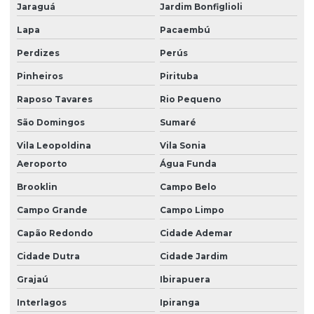
Jaraguá
Jardim Bonfiglioli
Laudo de vistoria ambiental
Lapa
Pacaembú
Laudos quimicos
Perdizes
Perús
Laudos técnicos ambientais
Pinheiros
Pirituba
Raposo Tavares
Rio Pequeno
Licenciamento ambiental
São Domingos
Sumaré
Licenciamento ambiental de cemitérios
Vila Leopoldina
Vila Sonia
Licenciamento ambiental e eia rima
Aeroporto
Água Funda
Licenciamento ambiental de empreendimentos
Brooklin
Campo Belo
Licenciamento ambiental empresa
Campo Grande
Campo Limpo
Licenciamento ambiental para industrias
Capão Redondo
Cidade Ademar
Licenciamento ambiental rs
Cidade Dutra
Cidade Jardim
Licenciamento ambiental sc
Grajaú
Ibirapuera
Licenciamento mineração
Interlagos
Ipiranga