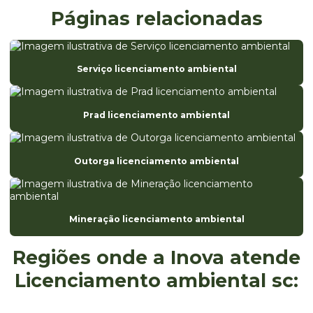
Consultoria e licenciamento ambiental
Páginas relacionadas
Consultoria registro anvisa
Diagnóstico de ete
Serviço licenciamento ambiental
Eia estudo de impacto ambiental
Elaboração da análise preliminar de riscos
Prad licenciamento ambiental
Elaboração de fispq
Elaboração de laudos e pareceres técnicos ambientais
Outorga licenciamento ambiental
Empresa de avaliação ambiental
Empresa especializada em registro anvisa
Mineração licenciamento ambiental
Empresa de ete
Regiões onde a Inova atende
Empresa monitoramento ambiental
Licenciamento ambiental sc:
Empresa de projetos ambientais
Empresa que elabora fispq