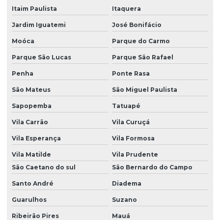
Itaim Paulista
Itaquera
Plano de gerenciamento de resíduos
Jardim Iguatemi
José Bonifácio
Plano de gerenciamento de resíduos pgrss
Moóca
Parque do Carmo
Plano de supervisão ambiental
Parque São Lucas
Parque São Rafael
Prad licenciamento ambiental
Penha
Ponte Rasa
Programa de supervisão ambiental
São Mateus
São Miguel Paulista
Projeto de compensação ambiental
Sapopemba
Tatuapé
Projeto de cortinamento vegetal
Vila Carrão
Vila Curuçá
Projeto depósito de agrotóxicos
Vila Esperança
Vila Formosa
Projeto de recuperação de áreas degradadas
Vila Matilde
Vila Prudente
São Caetano do sul
São Bernardo do Campo
Projeto de recuperação de áreas degradadas pela mineração
Santo André
Diadema
Projeto de recuperação de áreas degradadas prad
Guarulhos
Suzano
Projeto de reposição florestal compensatória
Ribeirão Pires
Mauá