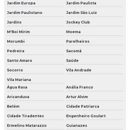
Monitoramento ambiental industria
Jardim Europa
Jardim Paulista
Monitoramento ambiental poço artesiano
Jardim Paulistano
Jardim São Luiz
Monitoramento e operação de eta ete
Jardins
Jockey Club
Monitoramento de poços
M'Boi Mirim
Moema
Morumbi
Parelheiros
Monitoramento de poços artesianos
Pedreira
Sacomã
Monitoramentos ambientais
Santo Amaro
Saúde
Operação de ete
Socorro
Vila Andrade
Outorga licenciamento ambiental
Vila Mariana
Parcelamento de solo loteamento
Água Rasa
Anália Franco
Plano básico ambiental pba
Aricanduva
Artur Alvim
Plano de controle ambiental
Belém
Cidade Patriarca
Plano de controle ambiental pca
Cidade Tiradentes
Engenheiro Goulart
Plano de controle de emissões atmosféricas
Ermelino Matarazzo
Guianazes