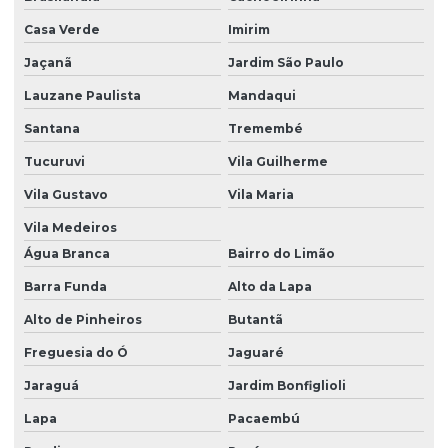
Casa Verde
Imirim
Inventário florestal
Jaçanã
Jardim São Paulo
Inventário florestal empresas
Lauzane Paulista
Mandaqui
Investigação ambiental confirmatória
Santana
Tremembé
Investigação ambiental detalhada
Tucuruvi
Vila Guilherme
Investigação ambiental preliminar
Vila Gustavo
Vila Maria
Laudo ambiental
Vila Medeiros
Laudo de fauna
Água Branca
Bairro do Limão
Laudo de fauna e flora
Barra Funda
Alto da Lapa
Alto de Pinheiros
Butantã
Laudo de flora
Freguesia do Ó
Jaguaré
Laudo geológico
Jaraguá
Jardim Bonfiglioli
Laudo hidrológico
Lapa
Pacaembú
Laudo de vistoria ambiental