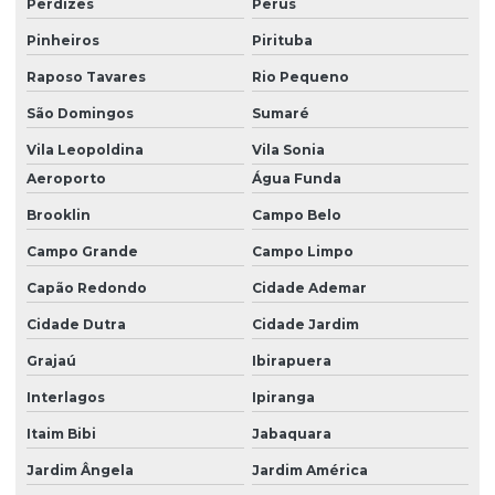
Perdizes
Perús
Laudos quimicos
Pinheiros
Pirituba
Laudos técnicos ambientais
Raposo Tavares
Rio Pequeno
Licenciamento ambiental
São Domingos
Sumaré
Licenciamento ambiental de cemitérios
Vila Leopoldina
Vila Sonia
Licenciamento ambiental e eia rima
Aeroporto
Água Funda
Brooklin
Campo Belo
Licenciamento ambiental de empreendimentos
Campo Grande
Campo Limpo
Licenciamento ambiental empresa
Capão Redondo
Cidade Ademar
Licenciamento ambiental para industrias
Cidade Dutra
Cidade Jardim
Licenciamento ambiental rs
Grajaú
Ibirapuera
Licenciamento ambiental sc
Interlagos
Ipiranga
Licenciamento mineração
Itaim Bibi
Jabaquara
Mineração licenciamento ambiental
Jardim Ângela
Jardim América