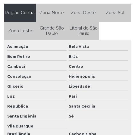
Empresas de estudos ambientais
Região Central
Zona Norte
Zona Oeste
Zona Sul
Empresas que faz auditoria ambiental
Grande São
Litoral de São
Zona Leste
Estudo da qualidade da água
Paulo
Paulo
Estudo de impacto ambiental eia e relatório de impacto
Aclimação
Bela Vista
ambiental rima
Bom Retiro
Brás
Estudo de impacto ambiental eia rima
Cambuci
Centro
Estudo de impacto de vizinhança eiv
Consolação
Higienópolis
Gerenciamento de resíduos
Glicério
Liberdade
Gerenciamento de resíduos classe 1
Luz
Pari
Gerenciamento de resíduos empresas
República
Santa Cecília
Gerenciamento de resíduos industriais
Santa Efigênia
Sé
Gerenciamento de resíduos sólidos
Vila Buarque
Gerenciamento de resíduos sólidos e líquidos
Brasilândia
Cachoeirinha