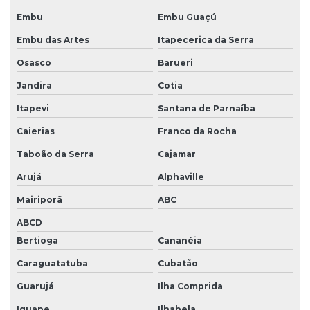
Projetos ambientais
Embu
Embu Guaçú
Projetos ambientais em santa catarina
Embu das Artes
Itapecerica da Serra
Projetos de eta
Osasco
Barueri
Projetos de ete
Jandira
Cotia
Quanto custa para se cadastrar no ibama
Itapevi
Santana de Parnaíba
Relatório ambiental simplificado ras
Caierias
Franco da Rocha
Relatório de controle ambiental
Taboão da Serra
Cajamar
Arujá
Alphaville
Serviço licenciamento ambiental
Mairiporã
ABC
Serviço de monitoramento ambiental
ABCD
Serviços cadastro ibama
Bertioga
Cananéia
Tamponamento de poços
Caraguatatuba
Cubatão
Transporte de cargas perigosas
Guarujá
Ilha Comprida
Tratamento de água e efluente
Iguape
Ilhabela