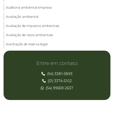
Auditoria ambiental empresa
Avaliação ambiental
Avaliação de impactos ambientais
Avaliação de riscos ambientais
Averbação de reserva legal
Cadastro ambiental rural car
Entre em contato
Consultoria ambiental
Consultoria ambiental parana
(54) 3381-5893
(51) 3374-5102
Consultoria ambiental rio grande do sul
(54) 99659-2637
Consultoria ambiental rs
Consultoria ambiental santa catarina
Consultoria ambiental sc