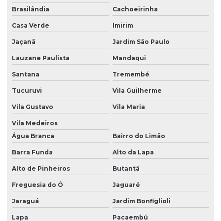
Brasilândia
Cachoeirinha
Inventário florestal
Casa Verde
Imirim
Inventário florestal empresas
Jaçanã
Jardim São Paulo
Investigação ambiental confirmatória
Lauzane Paulista
Mandaqui
Investigação ambiental detalhada
Santana
Tremembé
Investigação ambiental preliminar
Tucuruvi
Vila Guilherme
Laudo ambiental
Vila Gustavo
Vila Maria
Laudo de fauna
Vila Medeiros
Laudo de fauna e flora
Água Branca
Bairro do Limão
Barra Funda
Alto da Lapa
Laudo de flora
Alto de Pinheiros
Butantã
Laudo geológico
Freguesia do Ó
Jaguaré
Laudo hidrológico
Jaraguá
Jardim Bonfiglioli
Laudo de vistoria ambiental
Lapa
Pacaembú