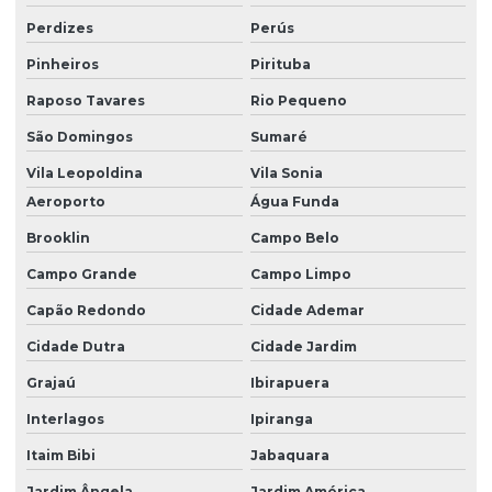
Laudos quimicos
Perdizes
Perús
Laudos técnicos ambientais
Pinheiros
Pirituba
Licenciamento ambiental
Raposo Tavares
Rio Pequeno
Licenciamento ambiental de cemitérios
São Domingos
Sumaré
Licenciamento ambiental e eia rima
Vila Leopoldina
Vila Sonia
Aeroporto
Água Funda
Licenciamento ambiental de empreendimentos
Brooklin
Campo Belo
Licenciamento ambiental empresa
Campo Grande
Campo Limpo
Licenciamento ambiental para industrias
Capão Redondo
Cidade Ademar
Licenciamento ambiental rs
Cidade Dutra
Cidade Jardim
Licenciamento ambiental sc
Grajaú
Ibirapuera
Licenciamento mineração
Interlagos
Ipiranga
Mineração licenciamento ambiental
Itaim Bibi
Jabaquara
Monitoramento ambiental industria
Jardim Ângela
Jardim América