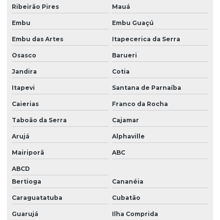
Ribeirão Pires
Mauá
Projetos ambientais em santa catarina
Embu
Embu Guaçú
Projetos de eta
Embu das Artes
Itapecerica da Serra
Projetos de ete
Osasco
Barueri
Quanto custa para se cadastrar no ibama
Jandira
Cotia
Relatório ambiental simplificado ras
Itapevi
Santana de Parnaíba
Relatório de controle ambiental
Caierias
Franco da Rocha
Taboão da Serra
Cajamar
Serviço licenciamento ambiental
Arujá
Alphaville
Serviço de monitoramento ambiental
Mairiporã
ABC
Serviços cadastro ibama
ABCD
Tamponamento de poços
Bertioga
Cananéia
Transporte de cargas perigosas
Caraguatatuba
Cubatão
Tratamento de água e efluente
Guarujá
Ilha Comprida