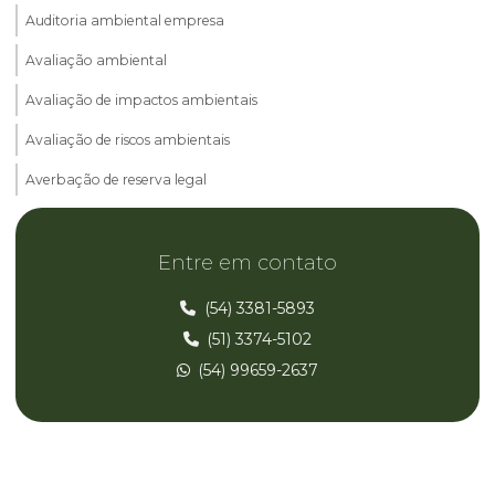
Auditoria ambiental empresa
Avaliação ambiental
Avaliação de impactos ambientais
Avaliação de riscos ambientais
Averbação de reserva legal
Cadastro ambiental rural car
Entre em contato
Consultoria ambiental
Consultoria ambiental parana
(54) 3381-5893
(51) 3374-5102
Consultoria ambiental rio grande do sul
(54) 99659-2637
Consultoria ambiental rs
Consultoria ambiental santa catarina
Consultoria ambiental sc