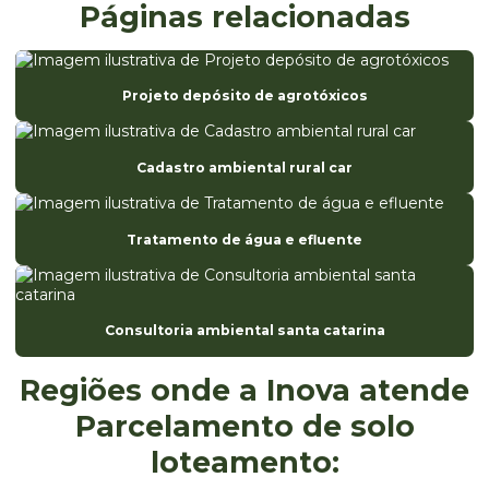
Consultoria e licenciamento ambiental
Páginas relacionadas
Consultoria registro anvisa
Diagnóstico de ete
Projeto depósito de agrotóxicos
Eia estudo de impacto ambiental
Elaboração da análise preliminar de riscos
Cadastro ambiental rural car
Elaboração de fispq
Elaboração de laudos e pareceres técnicos ambientais
Tratamento de água e efluente
Empresa de avaliação ambiental
Empresa especializada em registro anvisa
Consultoria ambiental santa catarina
Empresa de ete
Regiões onde a Inova atende
Empresa monitoramento ambiental
Parcelamento de solo
Empresa de projetos ambientais
loteamento:
Empresa que elabora fispq