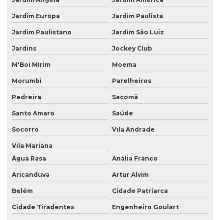
Monitoramento ambiental poço artesiano
Jardim Europa
Jardim Paulista
Monitoramento e operação de eta ete
Jardim Paulistano
Jardim São Luiz
Monitoramento de poços
Jardins
Jockey Club
M'Boi Mirim
Moema
Monitoramento de poços artesianos
Morumbi
Parelheiros
Monitoramentos ambientais
Pedreira
Sacomã
Operação de ete
Santo Amaro
Saúde
Outorga licenciamento ambiental
Socorro
Vila Andrade
Parcelamento de solo loteamento
Vila Mariana
Plano básico ambiental pba
Água Rasa
Anália Franco
Plano de controle ambiental
Aricanduva
Artur Alvim
Plano de controle ambiental pca
Belém
Cidade Patriarca
Plano de controle de emissões atmosféricas
Cidade Tiradentes
Engenheiro Goulart