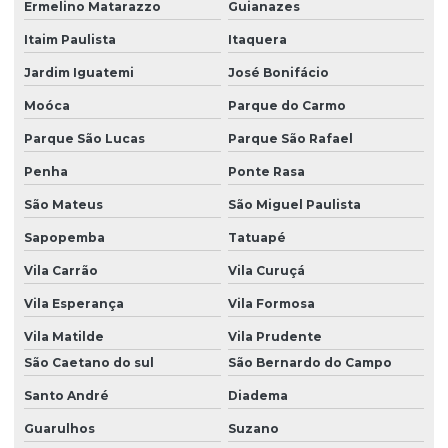
Ermelino Matarazzo
Guianazes
Plano de gerenciamento de resíduos
Itaim Paulista
Itaquera
Plano de gerenciamento de resíduos pgrss
Jardim Iguatemi
José Bonifácio
Plano de supervisão ambiental
Moóca
Parque do Carmo
Prad licenciamento ambiental
Parque São Lucas
Parque São Rafael
Programa de supervisão ambiental
Penha
Ponte Rasa
Projeto de compensação ambiental
São Mateus
São Miguel Paulista
Projeto de cortinamento vegetal
Sapopemba
Tatuapé
Projeto depósito de agrotóxicos
Vila Carrão
Vila Curuçá
Projeto de recuperação de áreas degradadas
Vila Esperança
Vila Formosa
Projeto de recuperação de áreas degradadas pela mineração
Vila Matilde
Vila Prudente
São Caetano do sul
São Bernardo do Campo
Projeto de recuperação de áreas degradadas prad
Santo André
Diadema
Projeto de reposição florestal compensatória
Guarulhos
Suzano
Projetos ambientais