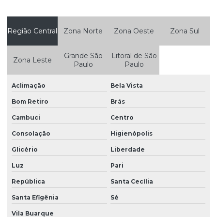
Empresas de estudos ambientais
Empresas que faz auditoria ambiental
Região Central
Zona Norte
Zona Oeste
Zona Sul
Estudo da qualidade da água
Grande São
Litoral de São
Zona Leste
Estudo de impacto ambiental eia e relatório de impacto
Paulo
Paulo
ambiental rima
Aclimação
Bela Vista
Estudo de impacto ambiental eia rima
Bom Retiro
Brás
Estudo de impacto de vizinhança eiv
Cambuci
Centro
Gerenciamento de resíduos
Consolação
Higienópolis
Gerenciamento de resíduos classe 1
Glicério
Liberdade
Gerenciamento de resíduos empresas
Luz
Pari
Gerenciamento de resíduos industriais
República
Santa Cecília
Gerenciamento de resíduos sólidos
Santa Efigênia
Sé
Gerenciamento de resíduos sólidos e líquidos
Vila Buarque