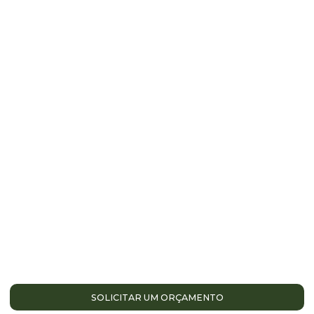
ENTRE EM CONTATO
AGORA MESMO!
Estamos à disposição para oferecer o melhor
atendimento
SOLICITAR UM ORÇAMENTO