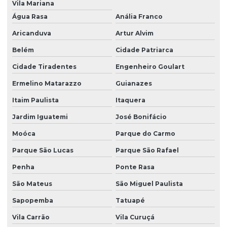
Vila Mariana
Parcelamento de solo loteamento
Água Rasa
Anália Franco
Plano básico ambiental pba
Aricanduva
Artur Alvim
Plano de controle ambiental
Belém
Cidade Patriarca
Plano de controle ambiental pca
Cidade Tiradentes
Engenheiro Goulart
Plano de controle de emissões atmosféricas
Ermelino Matarazzo
Guianazes
Itaim Paulista
Itaquera
Plano de gerenciamento de resíduos
Jardim Iguatemi
José Bonifácio
Plano de gerenciamento de resíduos pgrss
Moóca
Parque do Carmo
Plano de supervisão ambiental
Parque São Lucas
Parque São Rafael
Prad licenciamento ambiental
Penha
Ponte Rasa
Programa de supervisão ambiental
São Mateus
São Miguel Paulista
Projeto de compensação ambiental
Sapopemba
Tatuapé
Projeto de cortinamento vegetal
Vila Carrão
Vila Curuçá