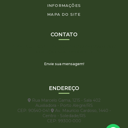
INFORMAÇÕES
MAPA DO SITE
CONTATO
(54) 3381-5893
(51) 3374-5102
(54) 99659-2637
contato@inovaambientalrs.com.br
Envie sua mensagem!
ENDEREÇO
Rua Marcelo Gama, 1215 - Sala 402
Auxiliadora - Porto Alegre/RS
CEP: 90540-041
Av. Maurício Cardoso, 1440 -
Centro - Soledade/RS
CEP: 99300-000