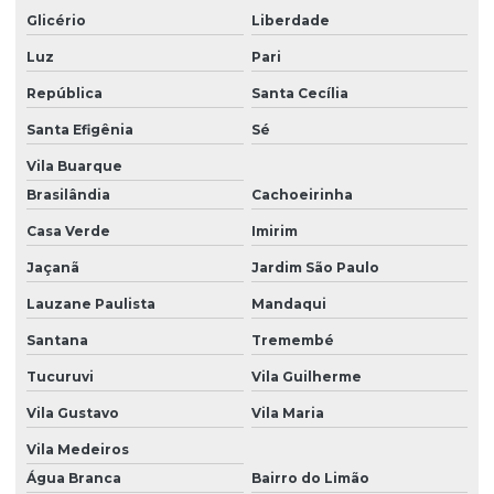
Glicério
Liberdade
Gerenciamento de resíduos classe 1
Luz
Pari
Gerenciamento de resíduos empresas
República
Santa Cecília
Gerenciamento de resíduos industriais
Santa Efigênia
Sé
Gerenciamento de resíduos sólidos
Vila Buarque
Gerenciamento de resíduos sólidos e líquidos
Brasilândia
Cachoeirinha
Casa Verde
Imirim
Inventário florestal
Jaçanã
Jardim São Paulo
Inventário florestal empresas
Lauzane Paulista
Mandaqui
Investigação ambiental confirmatória
Santana
Tremembé
Investigação ambiental detalhada
Tucuruvi
Vila Guilherme
Investigação ambiental preliminar
Vila Gustavo
Vila Maria
Laudo ambiental
Vila Medeiros
Laudo de fauna
Água Branca
Bairro do Limão