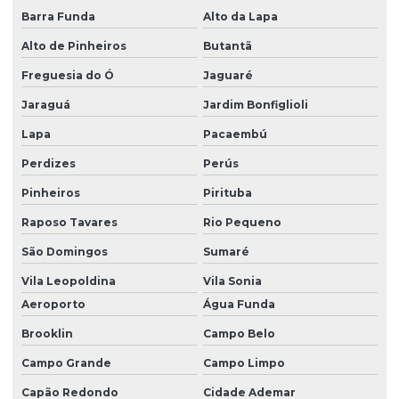
Laudo de fauna e flora
Barra Funda
Alto da Lapa
Alto de Pinheiros
Butantã
Laudo de flora
Freguesia do Ó
Jaguaré
Laudo geológico
Jaraguá
Jardim Bonfiglioli
Laudo hidrológico
Lapa
Pacaembú
Laudo de vistoria ambiental
Perdizes
Perús
Laudos quimicos
Pinheiros
Pirituba
Laudos técnicos ambientais
Raposo Tavares
Rio Pequeno
Licenciamento ambiental
São Domingos
Sumaré
Licenciamento ambiental de cemitérios
Vila Leopoldina
Vila Sonia
Licenciamento ambiental e eia rima
Aeroporto
Água Funda
Brooklin
Campo Belo
Licenciamento ambiental de empreendimentos
Campo Grande
Campo Limpo
Licenciamento ambiental empresa
Capão Redondo
Cidade Ademar