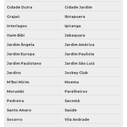
Licenciamento ambiental para industrias
Cidade Dutra
Cidade Jardim
Licenciamento ambiental rs
Grajaú
Ibirapuera
Licenciamento ambiental sc
Interlagos
Ipiranga
Licenciamento mineração
Itaim Bibi
Jabaquara
Mineração licenciamento ambiental
Jardim Ângela
Jardim América
Monitoramento ambiental industria
Jardim Europa
Jardim Paulista
Monitoramento ambiental poço artesiano
Jardim Paulistano
Jardim São Luiz
Monitoramento e operação de eta ete
Jardins
Jockey Club
Monitoramento de poços
M'Boi Mirim
Moema
Morumbi
Parelheiros
Monitoramento de poços artesianos
Pedreira
Sacomã
Monitoramentos ambientais
Santo Amaro
Saúde
Operação de ete
Socorro
Vila Andrade
Outorga licenciamento ambiental