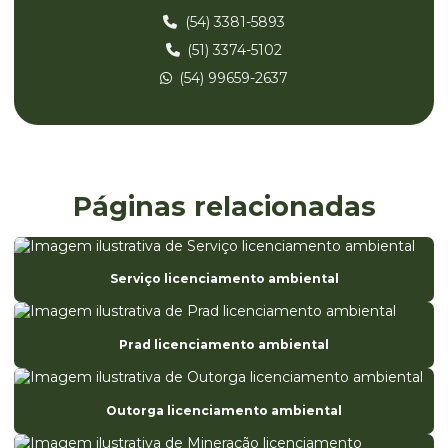
Consultoria ambiental parana
(54) 3381-5893
(51) 3374-5102
Consultoria ambiental rio grande do sul
(54) 99659-2637
Consultoria ambiental rs
Consultoria ambiental santa catarina
Consultoria ambiental sc
Consultoria e licenciamento ambiental
Páginas relacionadas
Consultoria registro anvisa
Diagnóstico de ete
Serviço licenciamento ambiental
Eia estudo de impacto ambiental
Elaboração da análise preliminar de riscos
Prad licenciamento ambiental
Elaboração de fispq
Elaboração de laudos e pareceres técnicos ambientais
Outorga licenciamento ambiental
Empresa de avaliação ambiental