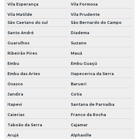
Projeto depósito de agrotóxicos
Vila Esperança
Vila Formosa
Projeto de recuperação de áreas degradadas
Vila Matilde
Vila Prudente
São Caetano do sul
São Bernardo do Campo
Projeto de recuperação de áreas degradadas pela mineração
Santo André
Diadema
Projeto de recuperação de áreas degradadas prad
Guarulhos
Suzano
Projeto de reposição florestal compensatória
Ribeirão Pires
Mauá
Projetos ambientais
Embu
Embu Guaçú
Projetos ambientais em santa catarina
Embu das Artes
Itapecerica da Serra
Projetos de eta
Osasco
Barueri
Projetos de ete
Jandira
Cotia
Quanto custa para se cadastrar no ibama
Itapevi
Santana de Parnaíba
Relatório ambiental simplificado ras
Caierias
Franco da Rocha
Relatório de controle ambiental
Taboão da Serra
Cajamar
Arujá
Alphaville
Serviço licenciamento ambiental