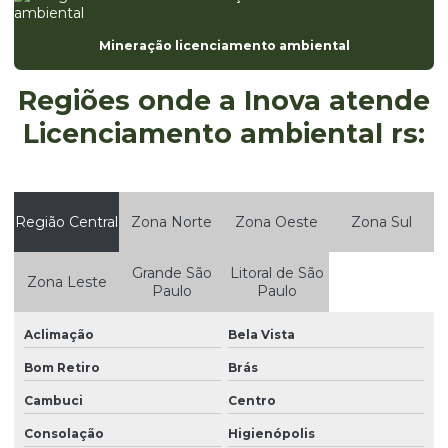
Empresa especializada em registro anvisa
Mineração licenciamento ambiental
Empresa de ete
Regiões onde a Inova atende
Empresa monitoramento ambiental
Licenciamento ambiental rs:
Empresa de projetos ambientais
Empresa que elabora fispq
Empresas de estudos ambientais
Região Central
Zona Norte
Zona Oeste
Zona Sul
Empresas que faz auditoria ambiental
Grande São
Litoral de São
Zona Leste
Estudo da qualidade da água
Paulo
Paulo
Estudo de impacto ambiental eia e relatório de impacto
Aclimação
Bela Vista
ambiental rima
Bom Retiro
Brás
Estudo de impacto ambiental eia rima
Cambuci
Centro
Estudo de impacto de vizinhança eiv
Consolação
Higienópolis
Gerenciamento de resíduos