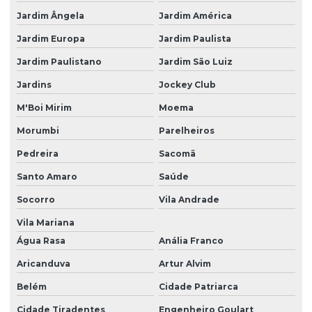
Mineração licenciamento ambiental
Jardim Ângela
Jardim América
Monitoramento ambiental industria
Jardim Europa
Jardim Paulista
Monitoramento ambiental poço artesiano
Jardim Paulistano
Jardim São Luiz
Monitoramento e operação de eta ete
Jardins
Jockey Club
Monitoramento de poços
M'Boi Mirim
Moema
Morumbi
Parelheiros
Monitoramento de poços artesianos
Pedreira
Sacomã
Monitoramentos ambientais
Santo Amaro
Saúde
Operação de ete
Socorro
Vila Andrade
Outorga licenciamento ambiental
Vila Mariana
Parcelamento de solo loteamento
Água Rasa
Anália Franco
Plano básico ambiental pba
Aricanduva
Artur Alvim
Plano de controle ambiental
Belém
Cidade Patriarca
Plano de controle ambiental pca
Cidade Tiradentes
Engenheiro Goulart