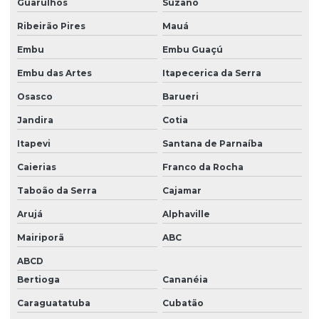
Guarulhos
Suzano
Projeto de reposição florestal compensatória
Ribeirão Pires
Mauá
Projetos ambientais
Embu
Embu Guaçú
Projetos ambientais em santa catarina
Embu das Artes
Itapecerica da Serra
Projetos de eta
Osasco
Barueri
Projetos de ete
Jandira
Cotia
Quanto custa para se cadastrar no ibama
Itapevi
Santana de Parnaíba
Relatório ambiental simplificado ras
Caierias
Franco da Rocha
Relatório de controle ambiental
Taboão da Serra
Cajamar
Arujá
Alphaville
Serviço licenciamento ambiental
Mairiporã
ABC
Serviço de monitoramento ambiental
ABCD
Serviços cadastro ibama
Bertioga
Cananéia
Tamponamento de poços
Caraguatatuba
Cubatão
Transporte de cargas perigosas