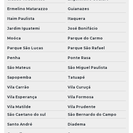
Plano de controle de emissões atmosféricas
Ermelino Matarazzo
Guianazes
Itaim Paulista
Itaquera
Plano de gerenciamento de resíduos
Jardim Iguatemi
José Bonifácio
Plano de gerenciamento de resíduos pgrss
Moóca
Parque do Carmo
Plano de supervisão ambiental
Parque São Lucas
Parque São Rafael
Prad licenciamento ambiental
Penha
Ponte Rasa
Programa de supervisão ambiental
São Mateus
São Miguel Paulista
Projeto de compensação ambiental
Sapopemba
Tatuapé
Projeto de cortinamento vegetal
Vila Carrão
Vila Curuçá
Projeto depósito de agrotóxicos
Vila Esperança
Vila Formosa
Projeto de recuperação de áreas degradadas
Vila Matilde
Vila Prudente
São Caetano do sul
São Bernardo do Campo
Projeto de recuperação de áreas degradadas pela mineração
Santo André
Diadema
Projeto de recuperação de áreas degradadas prad