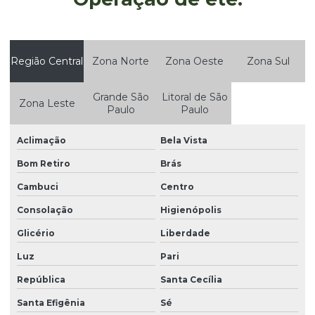
Empresa de projetos ambientais
Empresa que elabora fispq
Empresas de estudos ambientais
Região Central
Zona Norte
Zona Oeste
Zona Sul
Empresas que faz auditoria ambiental
Grande São
Litoral de São
Zona Leste
Estudo da qualidade da água
Paulo
Paulo
Estudo de impacto ambiental eia e relatório de impacto
Aclimação
Bela Vista
ambiental rima
Bom Retiro
Brás
Estudo de impacto ambiental eia rima
Cambuci
Centro
Estudo de impacto de vizinhança eiv
Consolação
Higienópolis
Gerenciamento de resíduos
Glicério
Liberdade
Gerenciamento de resíduos classe 1
Luz
Pari
Gerenciamento de resíduos empresas
República
Santa Cecília
Gerenciamento de resíduos industriais
Santa Efigênia
Sé