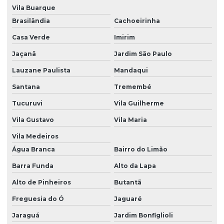
Gerenciamento de resíduos sólidos
Vila Buarque
Gerenciamento de resíduos sólidos e líquidos
Brasilândia
Cachoeirinha
Casa Verde
Imirim
Inventário florestal
Jaçanã
Jardim São Paulo
Inventário florestal empresas
Lauzane Paulista
Mandaqui
Investigação ambiental confirmatória
Santana
Tremembé
Investigação ambiental detalhada
Tucuruvi
Vila Guilherme
Investigação ambiental preliminar
Vila Gustavo
Vila Maria
Laudo ambiental
Vila Medeiros
Laudo de fauna
Água Branca
Bairro do Limão
Laudo de fauna e flora
Barra Funda
Alto da Lapa
Alto de Pinheiros
Butantã
Laudo de flora
Freguesia do Ó
Jaguaré
Laudo geológico
Jaraguá
Jardim Bonfiglioli
Laudo hidrológico