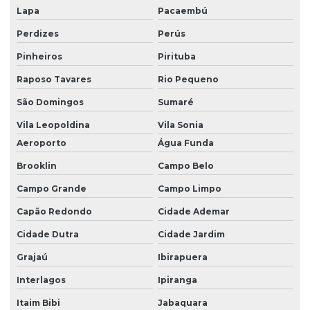
Lapa
Pacaembú
Laudo de vistoria ambiental
Perdizes
Perús
Laudos quimicos
Pinheiros
Pirituba
Laudos técnicos ambientais
Raposo Tavares
Rio Pequeno
Licenciamento ambiental
São Domingos
Sumaré
Licenciamento ambiental de cemitérios
Vila Leopoldina
Vila Sonia
Licenciamento ambiental e eia rima
Aeroporto
Água Funda
Brooklin
Campo Belo
Licenciamento ambiental de empreendimentos
Campo Grande
Campo Limpo
Licenciamento ambiental empresa
Capão Redondo
Cidade Ademar
Licenciamento ambiental para industrias
Cidade Dutra
Cidade Jardim
Licenciamento ambiental rs
Grajaú
Ibirapuera
Licenciamento ambiental sc
Interlagos
Ipiranga
Licenciamento mineração
Itaim Bibi
Jabaquara