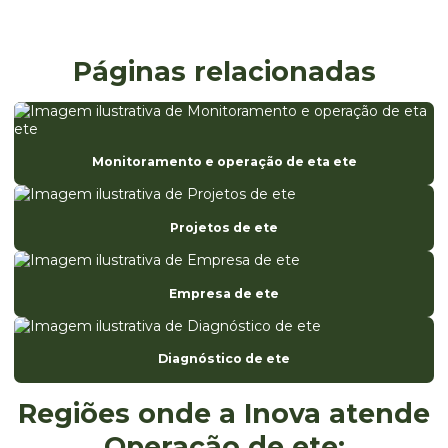
Consultoria ambiental sc
Consultoria e licenciamento ambiental
Páginas relacionadas
Consultoria registro anvisa
Diagnóstico de ete
Monitoramento e operação de eta ete
Eia estudo de impacto ambiental
Elaboração da análise preliminar de riscos
Projetos de ete
Elaboração de fispq
Elaboração de laudos e pareceres técnicos ambientais
Empresa de ete
Empresa de avaliação ambiental
Empresa especializada em registro anvisa
Diagnóstico de ete
Empresa de ete
Regiões onde a Inova atende
Empresa monitoramento ambiental
Operação de ete: