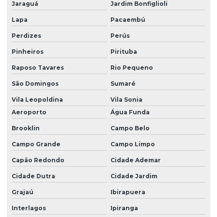
Jaraguá
Jardim Bonfiglioli
Laudo de vistoria ambiental
Lapa
Pacaembú
Laudos quimicos
Perdizes
Perús
Laudos técnicos ambientais
Pinheiros
Pirituba
Licenciamento ambiental
Raposo Tavares
Rio Pequeno
Licenciamento ambiental de cemitérios
São Domingos
Sumaré
Licenciamento ambiental e eia rima
Vila Leopoldina
Vila Sonia
Aeroporto
Água Funda
Licenciamento ambiental de empreendimentos
Brooklin
Campo Belo
Licenciamento ambiental empresa
Campo Grande
Campo Limpo
Licenciamento ambiental para industrias
Capão Redondo
Cidade Ademar
Licenciamento ambiental rs
Cidade Dutra
Cidade Jardim
Licenciamento ambiental sc
Grajaú
Ibirapuera
Licenciamento mineração
Interlagos
Ipiranga