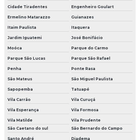
Plano de controle de emissões atmosféricas
Cidade Tiradentes
Engenheiro Goulart
Ermelino Matarazzo
Guianazes
Plano de gerenciamento de resíduos
Itaim Paulista
Itaquera
Plano de gerenciamento de resíduos pgrss
Jardim Iguatemi
José Bonifácio
Plano de supervisão ambiental
Moóca
Parque do Carmo
Prad licenciamento ambiental
Parque São Lucas
Parque São Rafael
Programa de supervisão ambiental
Penha
Ponte Rasa
Projeto de compensação ambiental
São Mateus
São Miguel Paulista
Projeto de cortinamento vegetal
Sapopemba
Tatuapé
Projeto depósito de agrotóxicos
Vila Carrão
Vila Curuçá
Projeto de recuperação de áreas degradadas
Vila Esperança
Vila Formosa
Projeto de recuperação de áreas degradadas pela mineração
Vila Matilde
Vila Prudente
São Caetano do sul
São Bernardo do Campo
Projeto de recuperação de áreas degradadas prad
Santo André
Diadema