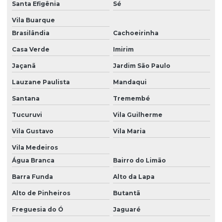
Santa Efigênia
Sé
Gerenciamento de resíduos sólidos e líquidos
Vila Buarque
Brasilândia
Cachoeirinha
Inventário florestal
Casa Verde
Imirim
Inventário florestal empresas
Jaçanã
Jardim São Paulo
Investigação ambiental confirmatória
Lauzane Paulista
Mandaqui
Investigação ambiental detalhada
Santana
Tremembé
Investigação ambiental preliminar
Tucuruvi
Vila Guilherme
Laudo ambiental
Vila Gustavo
Vila Maria
Laudo de fauna
Vila Medeiros
Laudo de fauna e flora
Água Branca
Bairro do Limão
Barra Funda
Alto da Lapa
Laudo de flora
Alto de Pinheiros
Butantã
Laudo geológico
Freguesia do Ó
Jaguaré
Laudo hidrológico