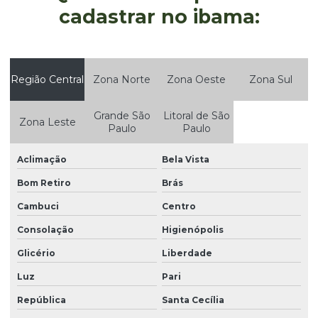
cadastrar no ibama:
Empresa que elabora fispq
Empresas de estudos ambientais
Empresas que faz auditoria ambiental
Região Central
Zona Norte
Zona Oeste
Zona Sul
Estudo da qualidade da água
Grande São
Litoral de São
Zona Leste
Estudo de impacto ambiental eia e relatório de impacto
Paulo
Paulo
ambiental rima
Aclimação
Bela Vista
Estudo de impacto ambiental eia rima
Bom Retiro
Brás
Estudo de impacto de vizinhança eiv
Cambuci
Centro
Gerenciamento de resíduos
Consolação
Higienópolis
Gerenciamento de resíduos classe 1
Glicério
Liberdade
Gerenciamento de resíduos empresas
Luz
Pari
Gerenciamento de resíduos industriais
República
Santa Cecília
Gerenciamento de resíduos sólidos