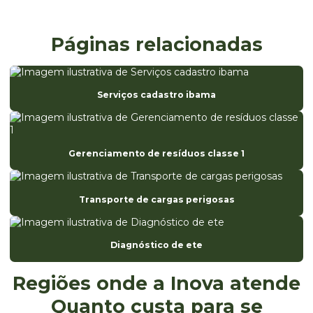
Consultoria ambiental sc
Consultoria e licenciamento ambiental
Páginas relacionadas
Consultoria registro anvisa
Diagnóstico de ete
Serviços cadastro ibama
Eia estudo de impacto ambiental
Elaboração da análise preliminar de riscos
Gerenciamento de resíduos classe 1
Elaboração de fispq
Elaboração de laudos e pareceres técnicos ambientais
Transporte de cargas perigosas
Empresa de avaliação ambiental
Empresa especializada em registro anvisa
Diagnóstico de ete
Empresa de ete
Regiões onde a Inova atende
Empresa monitoramento ambiental
Quanto custa para se
Empresa de projetos ambientais