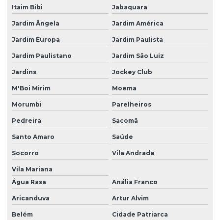
Mineração licenciamento ambiental
Itaim Bibi
Jabaquara
Monitoramento ambiental industria
Jardim Ângela
Jardim América
Monitoramento ambiental poço artesiano
Jardim Europa
Jardim Paulista
Monitoramento e operação de eta ete
Jardim Paulistano
Jardim São Luiz
Monitoramento de poços
Jardins
Jockey Club
M'Boi Mirim
Moema
Monitoramento de poços artesianos
Morumbi
Parelheiros
Monitoramentos ambientais
Pedreira
Sacomã
Operação de ete
Santo Amaro
Saúde
Outorga licenciamento ambiental
Socorro
Vila Andrade
Parcelamento de solo loteamento
Vila Mariana
Plano básico ambiental pba
Água Rasa
Anália Franco
Plano de controle ambiental
Aricanduva
Artur Alvim
Plano de controle ambiental pca
Belém
Cidade Patriarca