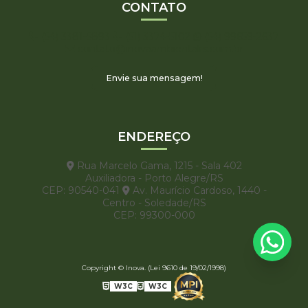
CONTATO
(54) 3381-5893
(51) 3374-5102
(54) 99659-2637
contato@inovaambientalrs.com.br
Envie sua mensagem!
ENDEREÇO
Rua Marcelo Gama, 1215 - Sala 402
Auxiliadora - Porto Alegre/RS
CEP: 90540-041
Av. Maurício Cardoso, 1440 -
Centro - Soledade/RS
CEP: 99300-000
Copyright © Inova. (Lei 9610 de 19/02/1998)
W3C
W3C