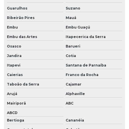
Projeto de reposição florestal compensatória
Guarulhos
Suzano
Projetos ambientais
Ribeirão Pires
Mauá
Projetos ambientais em santa catarina
Embu
Embu Guaçú
Projetos de eta
Embu das Artes
Itapecerica da Serra
Projetos de ete
Osasco
Barueri
Quanto custa para se cadastrar no ibama
Jandira
Cotia
Relatório ambiental simplificado ras
Itapevi
Santana de Parnaíba
Relatório de controle ambiental
Caierias
Franco da Rocha
Taboão da Serra
Cajamar
Serviço licenciamento ambiental
Arujá
Alphaville
Serviço de monitoramento ambiental
Mairiporã
ABC
Serviços cadastro ibama
ABCD
Tamponamento de poços
Bertioga
Cananéia
Transporte de cargas perigosas