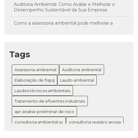
Auditoria Ambiental: Como Avaliar e Melhorar o
Desempenho Sustentável da Sua Empresa
Como a assessoria ambiental pode melhorar a
sustentabilidade e a conformidade da sua empresa
Consultoria Ambiental SC como Solução para
Sustentabilidade e Conformidade Legal
Tags
Consultoria Ambiental SC é Essencial para
Sustentabilidade e Conformidade Legal
Assessoria ambiental
Auditoria ambiental
Consultoria Registro ANVISA para Produtos: Como
Elaboração de fispq
Laudo ambiental
Garantir a Conformidade e Agilidade no Processo
Laudos técnicos ambientais
Consultoria Registro ANVISA: Como Garantir a
Tratamento de efluentes industriais
Aprovação do Seu Produto com Sucesso
apr analise preliminar de risco
Divulgação no novo trabalho disponibilizado pela
consultoria ambiental sc
consultoria registro anvisa
INOVA: Estudo de Dispersão de Emissões de
Poluentes Atmosféricos, utilizando o Software
eia estudo de impacto ambiental
AERMOD