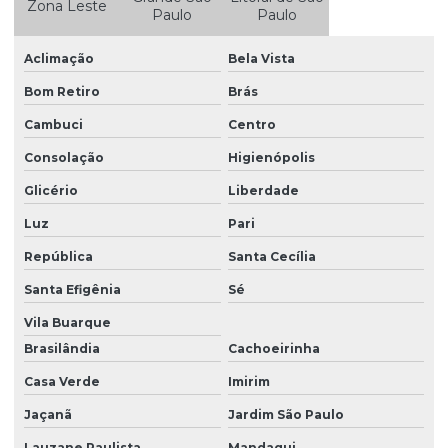
Zona Leste
Estudo da qualidade da água
Paulo
Paulo
Estudo de impacto ambiental eia e relatório de impacto
Aclimação
Bela Vista
ambiental rima
Bom Retiro
Brás
Estudo de impacto ambiental eia rima
Cambuci
Centro
Estudo de impacto de vizinhança eiv
Consolação
Higienópolis
Gerenciamento de resíduos
Glicério
Liberdade
Gerenciamento de resíduos classe 1
Luz
Pari
Gerenciamento de resíduos empresas
República
Santa Cecília
Gerenciamento de resíduos industriais
Santa Efigênia
Sé
Gerenciamento de resíduos sólidos
Vila Buarque
Gerenciamento de resíduos sólidos e líquidos
Brasilândia
Cachoeirinha
Casa Verde
Imirim
Inventário florestal
Jaçanã
Jardim São Paulo
Inventário florestal empresas
Lauzane Paulista
Mandaqui