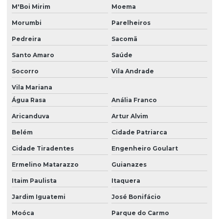
Monitoramento de poços
M'Boi Mirim
Moema
Morumbi
Parelheiros
Monitoramento de poços artesianos
Pedreira
Sacomã
Monitoramentos ambientais
Santo Amaro
Saúde
Operação de ete
Socorro
Vila Andrade
Outorga licenciamento ambiental
Vila Mariana
Parcelamento de solo loteamento
Água Rasa
Anália Franco
Plano básico ambiental pba
Aricanduva
Artur Alvim
Plano de controle ambiental
Belém
Cidade Patriarca
Plano de controle ambiental pca
Cidade Tiradentes
Engenheiro Goulart
Plano de controle de emissões atmosféricas
Ermelino Matarazzo
Guianazes
Itaim Paulista
Itaquera
Plano de gerenciamento de resíduos
Jardim Iguatemi
José Bonifácio
Plano de gerenciamento de resíduos pgrss
Moóca
Parque do Carmo
Plano de supervisão ambiental