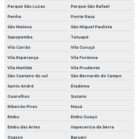
Parque São Lucas
Parque São Rafael
Prad licenciamento ambiental
Penha
Ponte Rasa
Programa de supervisão ambiental
São Mateus
São Miguel Paulista
Projeto de compensação ambiental
Sapopemba
Tatuapé
Projeto de cortinamento vegetal
Vila Carrão
Vila Curuçá
Projeto depósito de agrotóxicos
Vila Esperança
Vila Formosa
Projeto de recuperação de áreas degradadas
Vila Matilde
Vila Prudente
São Caetano do sul
São Bernardo do Campo
Projeto de recuperação de áreas degradadas pela mineração
Santo André
Diadema
Projeto de recuperação de áreas degradadas prad
Guarulhos
Suzano
Projeto de reposição florestal compensatória
Ribeirão Pires
Mauá
Projetos ambientais
Embu
Embu Guaçú
Projetos ambientais em santa catarina
Embu das Artes
Itapecerica da Serra
Projetos de eta
Osasco
Barueri