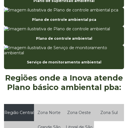
Plano de supervisão ambiental
Eia estudo de impacto ambiental
Elaboração da análise preliminar de riscos
Plano de controle ambiental pca
Elaboração de fispq
Elaboração de laudos e pareceres técnicos ambientais
Plano de controle ambiental
Empresa de avaliação ambiental
Empresa especializada em registro anvisa
Serviço de monitoramento ambiental
Empresa de ete
Regiões onde a Inova atende
Empresa monitoramento ambiental
Plano básico ambiental pba:
Empresa de projetos ambientais
Empresa que elabora fispq
Empresas de estudos ambientais
Região Central
Zona Norte
Zona Oeste
Zona Sul
Empresas que faz auditoria ambiental
Grande São
Litoral de São