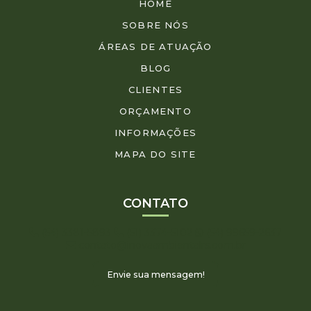
HOME
SOBRE NÓS
ÁREAS DE ATUAÇÃO
BLOG
CLIENTES
ORÇAMENTO
INFORMAÇÕES
MAPA DO SITE
CONTATO
(54) 3381-5893
(51) 3374-5102
(54) 99659-2637
contato@inovaambientalrs.com.br
Envie sua mensagem!