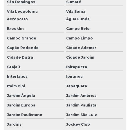
São Domingos
Sumaré
Licenciamento ambiental de cemitérios
Vila Leopoldina
Vila Sonia
Licenciamento ambiental e eia rima
Aeroporto
Água Funda
Brooklin
Campo Belo
Licenciamento ambiental de empreendimentos
Campo Grande
Campo Limpo
Licenciamento ambiental empresa
Capão Redondo
Cidade Ademar
Licenciamento ambiental para industrias
Cidade Dutra
Cidade Jardim
Licenciamento ambiental rs
Grajaú
Ibirapuera
Licenciamento ambiental sc
Interlagos
Ipiranga
Licenciamento mineração
Itaim Bibi
Jabaquara
Mineração licenciamento ambiental
Jardim Ângela
Jardim América
Monitoramento ambiental industria
Jardim Europa
Jardim Paulista
Monitoramento ambiental poço artesiano
Jardim Paulistano
Jardim São Luiz
Monitoramento e operação de eta ete
Jardins
Jockey Club