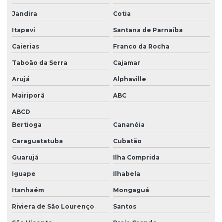
Projetos de ete
Jandira
Cotia
Quanto custa para se cadastrar no ibama
Itapevi
Santana de Parnaíba
Relatório ambiental simplificado ras
Caierias
Franco da Rocha
Relatório de controle ambiental
Taboão da Serra
Cajamar
Arujá
Alphaville
Serviço licenciamento ambiental
Mairiporã
ABC
Serviço de monitoramento ambiental
ABCD
Serviços cadastro ibama
Bertioga
Cananéia
Tamponamento de poços
Caraguatatuba
Cubatão
Transporte de cargas perigosas
Guarujá
Ilha Comprida
Tratamento de água e efluente
Iguape
Ilhabela
Tratamento de efluentes
Itanhaém
Mongaguá
Tratamento de efluentes industriais
Riviera de São Lourenço
Santos