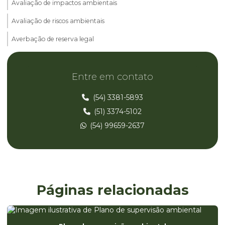
Avaliação de impactos ambientais
Avaliação de riscos ambientais
Averbação de reserva legal
Cadastro ambiental rural car
Entre em contato
Consultoria ambiental
Consultoria ambiental parana
(54) 3381-5893
(51) 3374-5102
Consultoria ambiental rio grande do sul
(54) 99659-2637
Consultoria ambiental rs
Consultoria ambiental santa catarina
Consultoria ambiental sc
Consultoria e licenciamento ambiental
Páginas relacionadas
Consultoria registro anvisa
Diagnóstico de ete