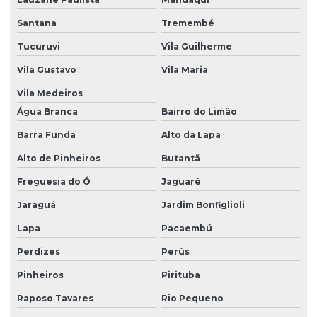
Investigação ambiental confirmatória
Santana
Tremembé
Investigação ambiental detalhada
Tucuruvi
Vila Guilherme
Investigação ambiental preliminar
Vila Gustavo
Vila Maria
Laudo ambiental
Vila Medeiros
Laudo de fauna
Água Branca
Bairro do Limão
Laudo de fauna e flora
Barra Funda
Alto da Lapa
Alto de Pinheiros
Butantã
Laudo de flora
Freguesia do Ó
Jaguaré
Laudo geológico
Jaraguá
Jardim Bonfiglioli
Laudo hidrológico
Lapa
Pacaembú
Laudo de vistoria ambiental
Perdizes
Perús
Laudos quimicos
Pinheiros
Pirituba
Laudos técnicos ambientais
Raposo Tavares
Rio Pequeno
Licenciamento ambiental