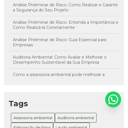
Análise Preliminar de Risco: Como Realizar e Garantir
a Segurança do Seu Projeto
Análise Preliminar de Risco: Entenda a Importância e
Como Realizá-la Corretamente
Análise Preliminar de Risco: Guia Essencial para
Empresas
Auditoria Ambiental: Como Avaliar e Melhorar o
Desempenho Sustentável da Sua Empresa
Como a assessoria ambiental pode melhorar a
sustentabilidade e a conformidade da sua empresa
Consultoria Ambiental SC como Solução para
Sustentabilidade e Conformidade Legal
Tags
Consultoria Ambiental SC é Essencial para
Sustentabilidade e Conformidade Legal
Assessoria ambiental
Auditoria ambiental
Consultoria Registro ANVISA para Produtos: Como
Elaboração de fispq
Laudo ambiental