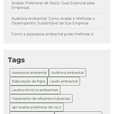
Análise Preliminar de Risco: Guia Essencial para
Empresas
Auditoria Ambiental: Como Avaliar e Melhorar o
Desempenho Sustentável da Sua Empresa
Como a assessoria ambiental pode melhorar a
sustentabilidade e a conformidade da sua empresa
Consultoria Ambiental SC como Solução para
Sustentabilidade e Conformidade Legal
Tags
Consultoria Ambiental SC é Essencial para
Sustentabilidade e Conformidade Legal
Assessoria ambiental
Auditoria ambiental
Consultoria Registro ANVISA para Produtos: Como
Elaboração de fispq
Laudo ambiental
Garantir a Conformidade e Agilidade no Processo
Laudos técnicos ambientais
Consultoria Registro ANVISA: Como Garantir a
Tratamento de efluentes industriais
Aprovação do Seu Produto com Sucesso
apr analise preliminar de risco
Divulgação no novo trabalho disponibilizado pela